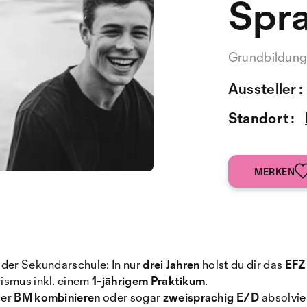
Spra
Grundbildun
Aussteller :
Standort :
MERKEN
 der Sekundarschule: In nur
drei Jahren
holst du dir das
EFZ
ismus inkl. einem
1-jährigem Praktikum
.
der
BM kombinieren
oder sogar
zweisprachig E/D
absolvie