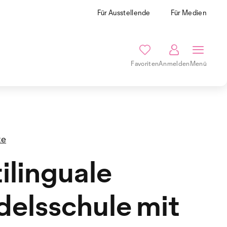
Für Ausstellende
Für Medien
Favoriten
Anmelden
Menü
te
ilinguale
elsschule mit