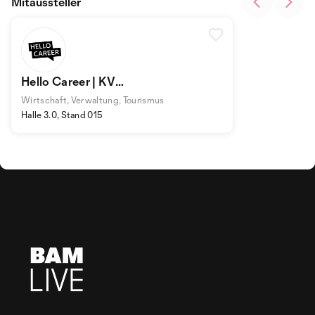
Mitaussteller
Hello Career | KV
Treuhand/Immobilien | OKGT
Wirtschaft, Verwaltung, Tourismus
Halle 3.0, Stand 015