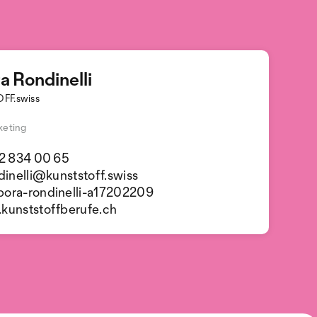
a Rondinelli
FF.swiss
keting
2 834 00 65
dinelli@kunststoff.swiss
ora-rondinelli-a17202209
unststoffberufe.ch