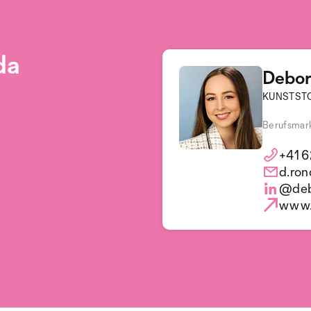
da
Debor
KUNSTSTO
Berufsmar
+41 6
d.ron
@deb
www.k